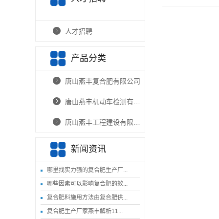
人才招聘
产品分类
唐山燕丰复合肥有限公司
唐山燕丰机动车检测有限公司
唐山燕丰工程建设有限公司
新闻资讯
哪里找实力强的复合肥生产厂...
哪些因素可以影响复合肥的效...
复合肥料施用方法由复合肥供...
复合肥生产厂家燕丰解析11...