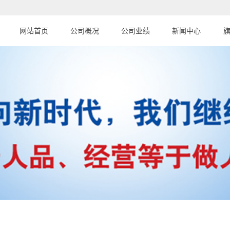
网站首页
公司概况
公司业绩
新闻中心