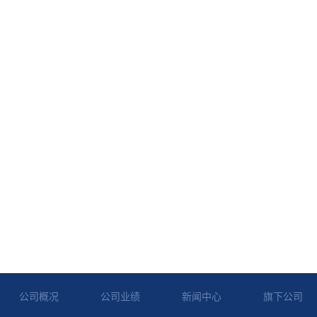
公司概况
公司业绩
新闻中心
旗下公司