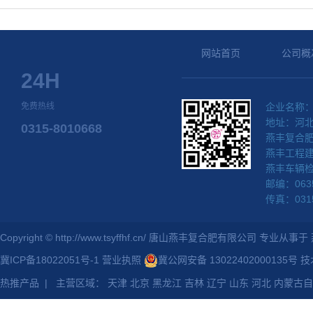
网站首页
公司概
24H
免费热线
企业名称
地址：河
0315-8010668
燕丰复合肥：
燕丰工程建设
燕丰车辆检测
邮编：063
传真：0315
Copyright © http://www.tsyffhf.cn/ 唐山燕丰复合肥有限公司 专业从事于
冀ICP备18022051号-1
营业执照
冀公网安备 13022402000135号
技
热推产品
| 主营区域：
天津
北京
黑龙江
吉林
辽宁
山东
河北
内蒙古自