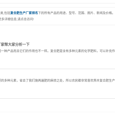
类,包括
复合肥生产厂家排名
下的所有产品的用途、型号、范围、图片、新闻及价格。
多详细信息,请点击访问!
厂家帮大家分析一下
同一种产品而且它们的作用也不一样。复合肥是含有多种元素的化学肥料，可以补充作
要的多种元素，省去了我们施两遍肥的麻烦之处，所以农民都非常喜欢燕丰复合肥生产